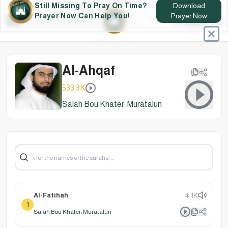
Still Missing To Pray On Time?
Download
Prayer Now Can Help You!
Prayer Now
Al-Ahqaf
533.3K
Salah Bou Khater: Muratalun
Al-Fatihah
4.1K
1
Salah Bou Khater: Muratalun