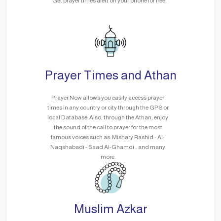
Get prayer times alert on your phone for free.
Prayer Times and Athan
Prayer Now allows you easily access prayer
times in any country or city through the GPS or
local Database. Also, through the Athan, enjoy
the sound of the call to prayer for the most
famous voices such as: Mishary Rashid - Al-
Naqshabadi - Saad Al-Ghamdi .. and many
more.
Muslim Azkar