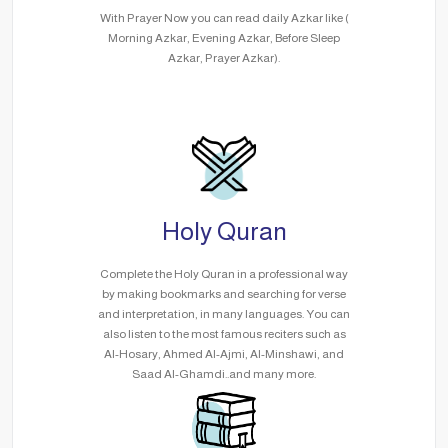
With Prayer Now you can read daily Azkar like (
Morning Azkar, Evening Azkar, Before Sleep
Azkar, Prayer Azkar).
Holy Quran
Complete the Holy Quran in a professional way
by making bookmarks and searching for verse
and interpretation, in many languages. You can
also listen to the most famous reciters such as
Al-Hosary, Ahmed Al-Ajmi, Al-Minshawi, and
Saad Al-Ghamdi..and many more.