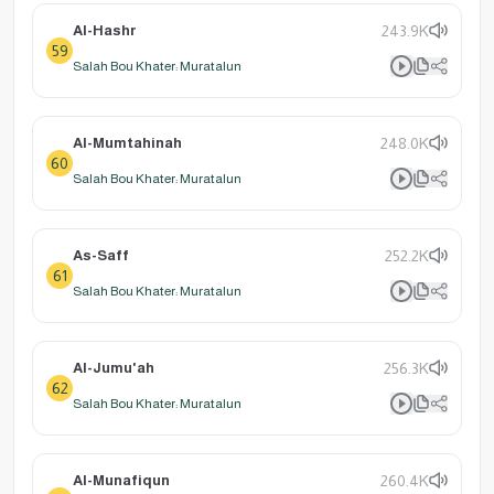
Al-Hashr
243.9K
59
Salah Bou Khater: Muratalun
Al-Mumtahinah
248.0K
60
Salah Bou Khater: Muratalun
As-Saff
252.2K
61
Salah Bou Khater: Muratalun
Al-Jumu'ah
256.3K
62
Salah Bou Khater: Muratalun
Al-Munafiqun
260.4K