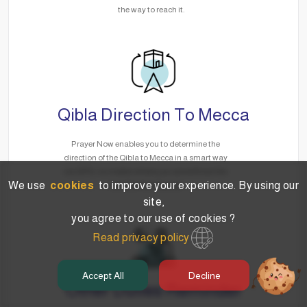
the way to reach it.
Qibla Direction To Mecca
Prayer Now enables you to determine the
direction of the Qibla to Mecca in a smart way
via GPS, no matter where you are without the
We use
cookies
to improve your experience. By using our
need for the Internet.
site,
you agree to our use of cookies ?
Read privacy policy
Accept All
Decline
Other Duties Reminder