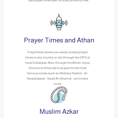
Get prayer times alert on your phone for free.
Prayer Times and Athan
Prayer Now allows you easily access prayer
times in any country or city through the GPS or
local Database. Also, through the Athan, enjoy
the sound of the call to prayer for the most
famous voices such as: Mishary Rashid - Al-
Naqshabadi - Saad Al-Ghamdi .. and many
more.
Muslim Azkar