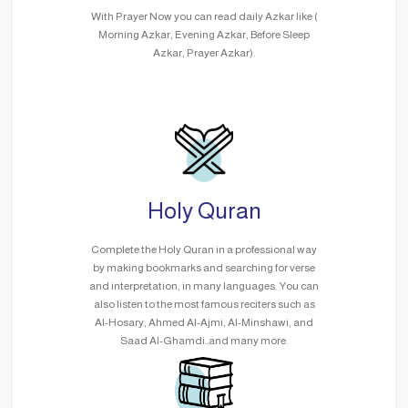
With Prayer Now you can read daily Azkar like (
Morning Azkar, Evening Azkar, Before Sleep
Azkar, Prayer Azkar).
Holy Quran
Complete the Holy Quran in a professional way
by making bookmarks and searching for verse
and interpretation, in many languages. You can
also listen to the most famous reciters such as
Al-Hosary, Ahmed Al-Ajmi, Al-Minshawi, and
Saad Al-Ghamdi..and many more.