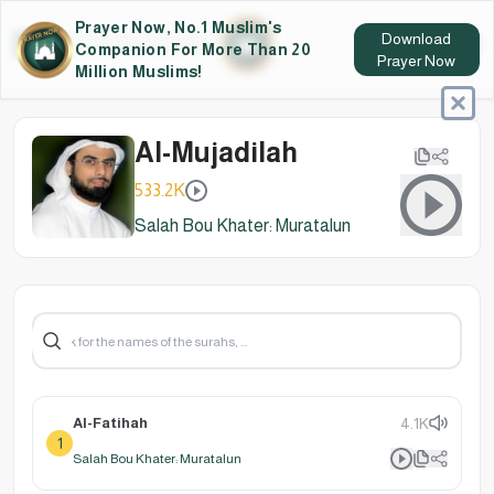
Prayer Now, No.1 Muslim's
Download
Companion For More Than 20
Prayer Now
Million Muslims!
Al-Mujadilah
533.2K
Salah Bou Khater: Muratalun
Al-Fatihah
4.1K
1
Salah Bou Khater: Muratalun