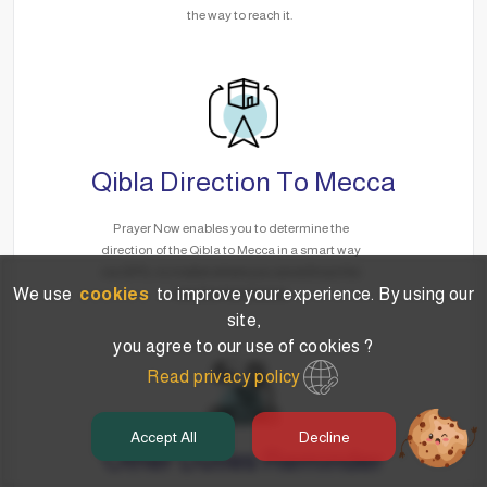
the way to reach it.
Qibla Direction To Mecca
Prayer Now enables you to determine the
direction of the Qibla to Mecca in a smart way
via GPS, no matter where you are without the
We use
cookies
to improve your experience. By using our
need for the Internet.
site,
you agree to our use of cookies ?
Read privacy policy
Accept All
Decline
Other Duties Reminder