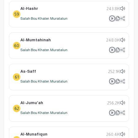
Al-Hashr
243.8K
59
Salah Bou Khater: Muratalun
Al-Mumtahinah
248.0K
60
Salah Bou Khater: Muratalun
As-Saff
252.1K
61
Salah Bou Khater: Muratalun
Al-Jumu'ah
256.2K
62
Salah Bou Khater: Muratalun
Al-Munafiqun
260.4K