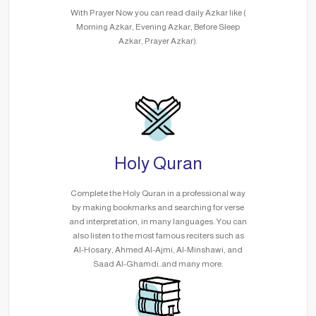
With Prayer Now you can read daily Azkar like (
Morning Azkar, Evening Azkar, Before Sleep
Azkar, Prayer Azkar).
Holy Quran
Complete the Holy Quran in a professional way
by making bookmarks and searching for verse
and interpretation, in many languages. You can
also listen to the most famous reciters such as
Al-Hosary, Ahmed Al-Ajmi, Al-Minshawi, and
Saad Al-Ghamdi..and many more.