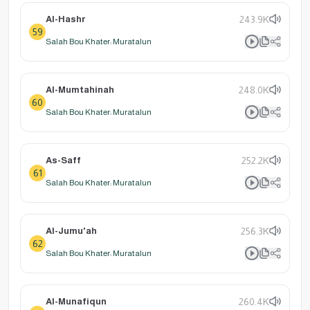
Al-Hashr
243.9K
59
Salah Bou Khater: Muratalun
Al-Mumtahinah
248.0K
60
Salah Bou Khater: Muratalun
As-Saff
252.2K
61
Salah Bou Khater: Muratalun
Al-Jumu'ah
256.3K
62
Salah Bou Khater: Muratalun
Al-Munafiqun
260.4K