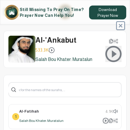
Still Missing To Pray On Time?
Download
Prayer Now Can Help You!
Prayer Now
Al-'Ankabut
533.3K
Salah Bou Khater: Muratalun
Al-Fatihah
4.1K
1
Salah Bou Khater: Muratalun