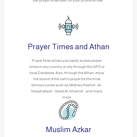
Get prayer times alert on your phone for free.
Prayer Times and Athan
Prayer Now allows you easily access prayer
times in any country or city through the GPS or
local Database. Also, through the Athan, enjoy
the sound of the call to prayer for the most
famous voices such as: Mishary Rashid - Al-
Naqshabadi - Saad Al-Ghamdi .. and many
more.
Muslim Azkar