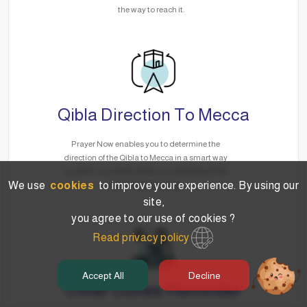
the way to reach it.
Qibla Direction To Mecca
Prayer Now enables you to determine the
direction of the Qibla to Mecca in a smart way
via GPS, no matter where you are without the
We use
cookies
to improve your experience. By using our
need for the Internet.
site,
you agree to our use of cookies ?
Read privacy policy
Accept All
Decline
Other Duties Reminder