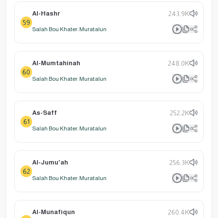
Al-Hashr
243.9K
59
Salah Bou Khater: Muratalun
Al-Mumtahinah
248.0K
60
Salah Bou Khater: Muratalun
As-Saff
252.2K
61
Salah Bou Khater: Muratalun
Al-Jumu'ah
256.3K
62
Salah Bou Khater: Muratalun
Al-Munafiqun
260.4K