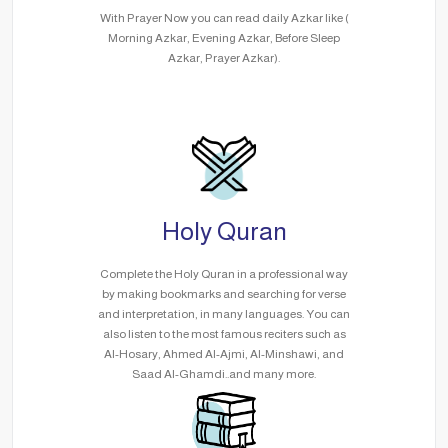
With Prayer Now you can read daily Azkar like (
Morning Azkar, Evening Azkar, Before Sleep
Azkar, Prayer Azkar).
Holy Quran
Complete the Holy Quran in a professional way
by making bookmarks and searching for verse
and interpretation, in many languages. You can
also listen to the most famous reciters such as
Al-Hosary, Ahmed Al-Ajmi, Al-Minshawi, and
Saad Al-Ghamdi..and many more.