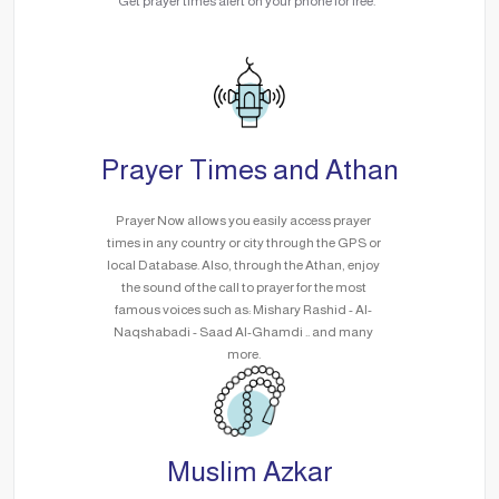
Get prayer times alert on your phone for free.
Prayer Times and Athan
Prayer Now allows you easily access prayer
times in any country or city through the GPS or
local Database. Also, through the Athan, enjoy
the sound of the call to prayer for the most
famous voices such as: Mishary Rashid - Al-
Naqshabadi - Saad Al-Ghamdi .. and many
more.
Muslim Azkar