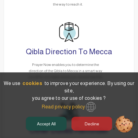
the way to reach it.
Qibla Direction To Mecca
Prayer Now enables you to determine the
direction of the Qibla to Mecca in a smart way
via GPS, no matter where you are without the
We use
cookies
to improve your experience. By using our
need for the Internet.
site,
you agree to our use of cookies ?
Read privacy policy
Accept All
Decline
Other Duties Reminder