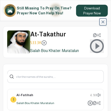
Still Missing To Pray On Time?
Download
Prayer Now Can Help You!
Prayer Now
At-Takathur
533.3K
Salah Bou Khater: Muratalun
Al-Fatihah
4.1K
1
Salah Bou Khater: Muratalun