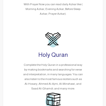
With Prayer Now you can read daily Azkar like (
Morning Azkar, Evening Azkar, Before Sleep
Azkar, Prayer Azkar).
Holy Quran
Complete the Holy Quran in a professional way
by making bookmarks and searching for verse
and interpretation, in many languages. You can
also listen to the most famous reciters such as
Al-Hosary, Ahmed Al-Ajmi, Al-Minshawi, and
Saad Al-Ghamdi..and many more.