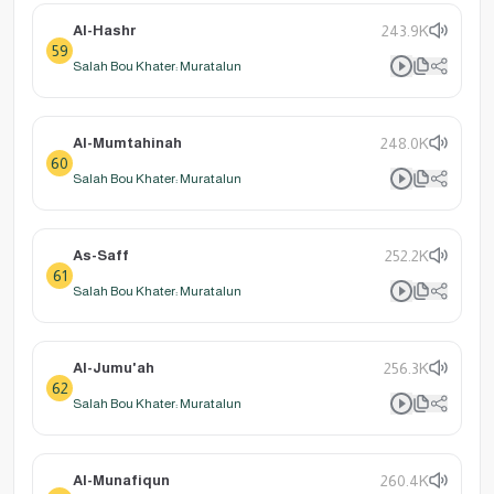
Al-Hashr
243.9K
59
Salah Bou Khater: Muratalun
Al-Mumtahinah
248.0K
60
Salah Bou Khater: Muratalun
As-Saff
252.2K
61
Salah Bou Khater: Muratalun
Al-Jumu'ah
256.3K
62
Salah Bou Khater: Muratalun
Al-Munafiqun
260.4K