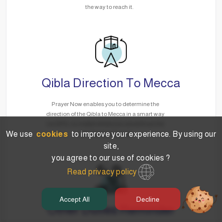
the way to reach it.
Qibla Direction To Mecca
Prayer Now enables you to determine the
direction of the Qibla to Mecca in a smart way
via GPS, no matter where you are without the
We use
cookies
to improve your experience. By using our
need for the Internet.
site,
you agree to our use of cookies ?
Read privacy policy
Accept All
Decline
Other Duties Reminder