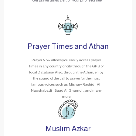
Get prayer times alert on your phone for free.
Prayer Times and Athan
Prayer Now allows you easily access prayer
times in any country or city through the GPS or
local Database. Also, through the Athan, enjoy
the sound of the call to prayer for the most
famous voices such as: Mishary Rashid - Al-
Naqshabadi - Saad Al-Ghamdi .. and many
more.
Muslim Azkar