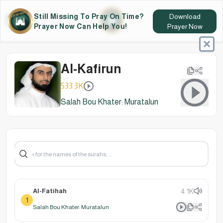
Still Missing To Pray On Time?
Download
Prayer Now Can Help You!
Prayer Now
Al-Kafirun
533.3K
Salah Bou Khater: Muratalun
Al-Fatihah
4.1K
1
Salah Bou Khater: Muratalun