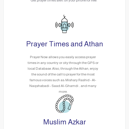
Get prayer times alert on your phone for free.
Prayer Times and Athan
Prayer Now allows you easily access prayer
times in any country or city through the GPS or
local Database. Also, through the Athan, enjoy
the sound of the call to prayer for the most
famous voices such as: Mishary Rashid - Al-
Naqshabadi - Saad Al-Ghamdi .. and many
more.
Muslim Azkar