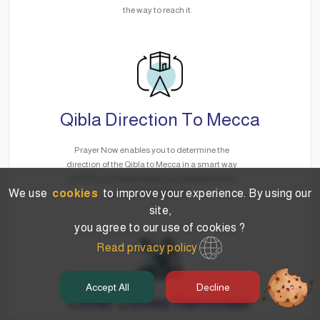
the way to reach it.
Qibla Direction To Mecca
Prayer Now enables you to determine the
direction of the Qibla to Mecca in a smart way
via GPS, no matter where you are without the
We use
cookies
to improve your experience. By using our
need for the Internet.
site,
you agree to our use of cookies ?
Read privacy policy
Accept All
Decline
Other Duties Reminder