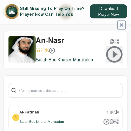
Still Missing To Pray On Time?
Download
Prayer Now Can Help You!
Prayer Now
An-Nasr
533.2K
Salah Bou Khater: Muratalun
Al-Fatihah
4.1K
1
Salah Bou Khater: Muratalun