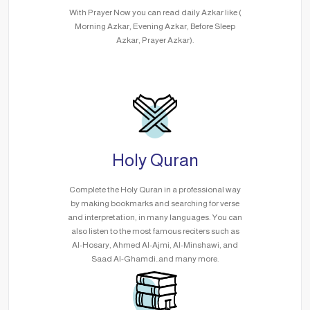
With Prayer Now you can read daily Azkar like (
Morning Azkar, Evening Azkar, Before Sleep
Azkar, Prayer Azkar).
Holy Quran
Complete the Holy Quran in a professional way
by making bookmarks and searching for verse
and interpretation, in many languages. You can
also listen to the most famous reciters such as
Al-Hosary, Ahmed Al-Ajmi, Al-Minshawi, and
Saad Al-Ghamdi..and many more.