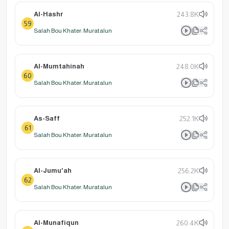
Al-Hashr
243.8K
59
Salah Bou Khater: Muratalun
Al-Mumtahinah
248.0K
60
Salah Bou Khater: Muratalun
As-Saff
252.1K
61
Salah Bou Khater: Muratalun
Al-Jumu'ah
256.2K
62
Salah Bou Khater: Muratalun
Al-Munafiqun
260.4K