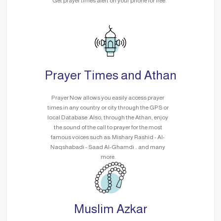
Get prayer times alert on your phone for free.
Prayer Times and Athan
Prayer Now allows you easily access prayer
times in any country or city through the GPS or
local Database. Also, through the Athan, enjoy
the sound of the call to prayer for the most
famous voices such as: Mishary Rashid - Al-
Naqshabadi - Saad Al-Ghamdi .. and many
more.
Muslim Azkar