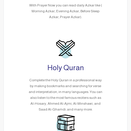
With Prayer Now you can read daily Azkar like (
Morning Azkar, Evening Azkar, Before Sleep
Azkar, Prayer Azkar).
Holy Quran
Complete the Holy Quran in a professional way
by making bookmarks and searching for verse
and interpretation, in many languages. You can
also listen to the most famous reciters such as
Al-Hosary, Ahmed Al-Ajmi, Al-Minshawi, and
Saad Al-Ghamdi..and many more.