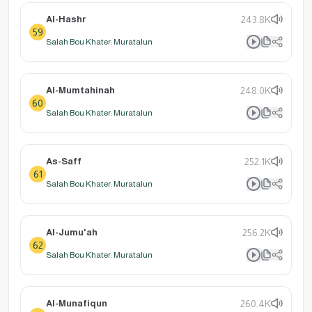
Al-Hashr
243.8K
59
Salah Bou Khater: Muratalun
Al-Mumtahinah
248.0K
60
Salah Bou Khater: Muratalun
As-Saff
252.1K
61
Salah Bou Khater: Muratalun
Al-Jumu'ah
256.2K
62
Salah Bou Khater: Muratalun
Al-Munafiqun
260.4K