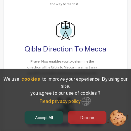
the way to reach it.
Qibla Direction To Mecca
Prayer Now enables you to determine the
direction of the Qibla to Mecca in a smart way
via GPS, no matter where you are without the
We use
cookies
to improve your experience. By using our
need for the Internet.
site,
you agree to our use of cookies ?
Read privacy policy
Accept All
Decline
Other Duties Reminder