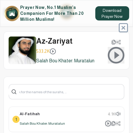
Prayer Now, No.1 Muslim's
Download
Companion For More Than 20
Prayer Now
Million Muslims!
Az-Zariyat
533.2K
Salah Bou Khater: Muratalun
Al-Fatihah
4.1K
1
Salah Bou Khater: Muratalun