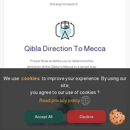
the way to reach it.
Qibla Direction To Mecca
Prayer Now enables you to determine the
direction of the Qibla to Mecca in a smart way
via GPS, no matter where you are without the
We use
cookies
to improve your experience. By using our
need for the Internet.
site,
you agree to our use of cookies ?
Read privacy policy
Accept All
Decline
Other Duties Reminder