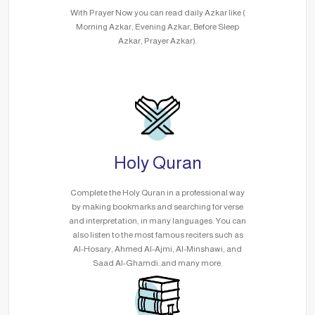
With Prayer Now you can read daily Azkar like (
Morning Azkar, Evening Azkar, Before Sleep
Azkar, Prayer Azkar).
Holy Quran
Complete the Holy Quran in a professional way
by making bookmarks and searching for verse
and interpretation, in many languages. You can
also listen to the most famous reciters such as
Al-Hosary, Ahmed Al-Ajmi, Al-Minshawi, and
Saad Al-Ghamdi..and many more.