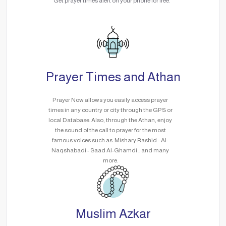
Get prayer times alert on your phone for free.
Prayer Times and Athan
Prayer Now allows you easily access prayer
times in any country or city through the GPS or
local Database. Also, through the Athan, enjoy
the sound of the call to prayer for the most
famous voices such as: Mishary Rashid - Al-
Naqshabadi - Saad Al-Ghamdi .. and many
more.
Muslim Azkar