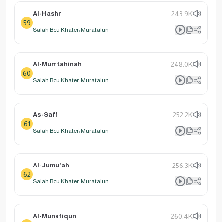
Al-Hashr
243.9K
59
Salah Bou Khater: Muratalun
Al-Mumtahinah
248.0K
60
Salah Bou Khater: Muratalun
As-Saff
252.2K
61
Salah Bou Khater: Muratalun
Al-Jumu'ah
256.3K
62
Salah Bou Khater: Muratalun
Al-Munafiqun
260.4K