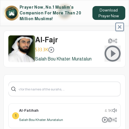
Prayer Now, No.1 Muslim's
Download
Companion For More Than 20
Prayer Now
Million Muslims!
Al-Fajr
533.3K
Salah Bou Khater: Muratalun
Al-Fatihah
4.1K
1
Salah Bou Khater: Muratalun