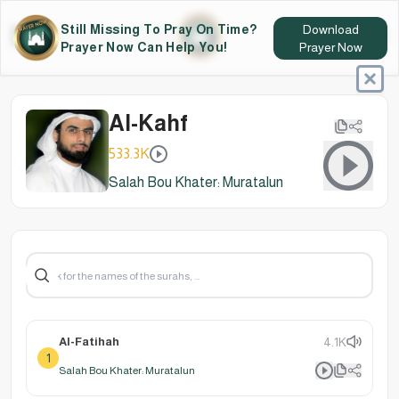
Still Missing To Pray On Time?
Download
Prayer Now Can Help You!
Prayer Now
Al-Kahf
533.3K
Salah Bou Khater: Muratalun
Al-Fatihah
4.1K
1
Salah Bou Khater: Muratalun