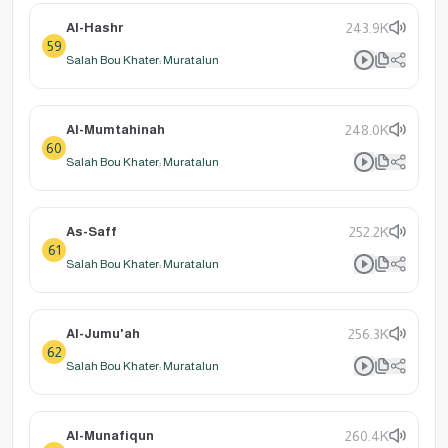
Al-Hashr
243.9K
59
Salah Bou Khater: Muratalun
Al-Mumtahinah
248.0K
60
Salah Bou Khater: Muratalun
As-Saff
252.2K
61
Salah Bou Khater: Muratalun
Al-Jumu'ah
256.3K
62
Salah Bou Khater: Muratalun
Al-Munafiqun
260.4K