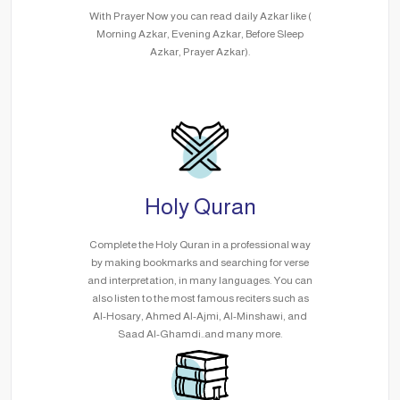
With Prayer Now you can read daily Azkar like (
Morning Azkar, Evening Azkar, Before Sleep
Azkar, Prayer Azkar).
Holy Quran
Complete the Holy Quran in a professional way
by making bookmarks and searching for verse
and interpretation, in many languages. You can
also listen to the most famous reciters such as
Al-Hosary, Ahmed Al-Ajmi, Al-Minshawi, and
Saad Al-Ghamdi..and many more.