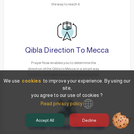
the way to reach it.
Qibla Direction To Mecca
Prayer Now enables you to determine the
direction of the Qibla to Mecca in a smart way
via GPS, no matter where you are without the
We use
cookies
to improve your experience. By using our
need for the Internet.
site,
you agree to our use of cookies ?
Read privacy policy
Accept All
Decline
Other Duties Reminder