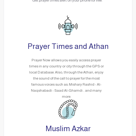
Get prayer times alert on your phone for free.
Prayer Times and Athan
Prayer Now allows you easily access prayer
times in any country or city through the GPS or
local Database. Also, through the Athan, enjoy
the sound of the call to prayer for the most
famous voices such as: Mishary Rashid - Al-
Naqshabadi - Saad Al-Ghamdi .. and many
more.
Muslim Azkar